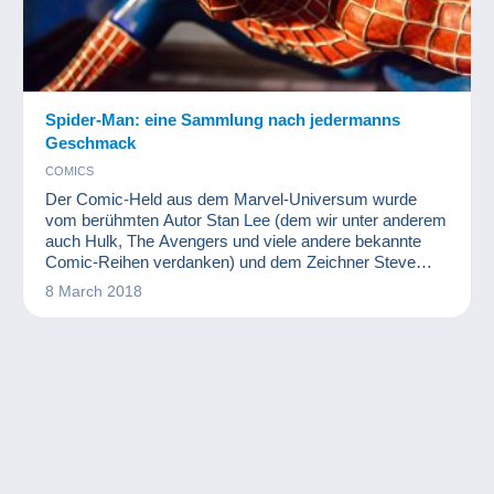
Spider-Man: eine Sammlung nach jedermanns
Geschmack
COMICS
Der Comic-Held aus dem Marvel-Universum wurde
vom berühmten Autor Stan Lee (dem wir unter anderem
auch Hulk, The Avengers und viele andere bekannte
Comic-Reihen verdanken) und dem Zeichner Steve
Ditko geschaffen. Seinen ersten Auftritt feierte Spider-
8 March 2018
Man in einem Comic im Jahr 1962. Seitdem hat er sein
Netz in nahezu jedem Winkel der Welt gesponnen und
sich zu einem der berühmtesten Superhelden überhaupt
entwickelt. Mittlerweile ist die Anzahl