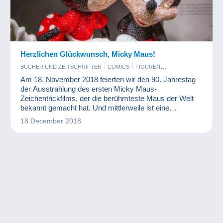
Herzlichen Glückwunsch, Micky Maus!
BÜCHER UND ZEITSCHRIFTEN
COMICS
FIGUREN
KINO, FILM UND VIDEO
MÜNZEN UND BANKNOTEN
Am 18. November 2018 feierten wir den 90. Jahrestag
der Ausstrahlung des ersten Micky Maus-
Zeichentrickfilms, der die berühmteste Maus der Welt
bekannt gemacht hat. Und mittlerweile ist eine
beachtliche Micky Maus-Kollektion entstanden.
18 December 2018