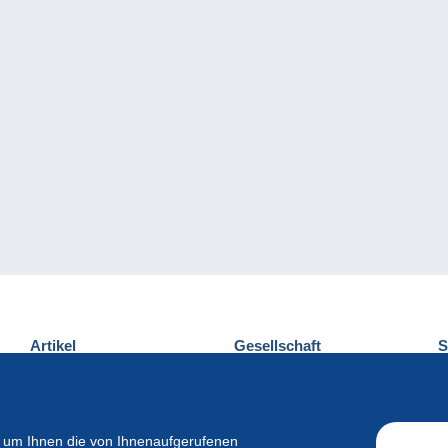
Artikel
Gesellschaft
S
Neuheiten
Über uns
E
Tipps
Privatleben
K
Kommerzielles
 um Ihnen die von Ihnenaufgerufenen