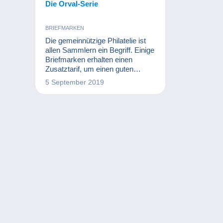
Die Orval-Serie
BRIEFMARKEN
Die gemeinnützige Philatelie ist
allen Sammlern ein Begriff. Einige
Briefmarken erhalten einen
Zusatztarif, um einen guten
Zweck zu unterstützen. In dieser
5 September 2019
Hinsicht hat der Wiederaufbau der
Abtei von Orval in Belgien der
Philatelie viel zu verdanken.