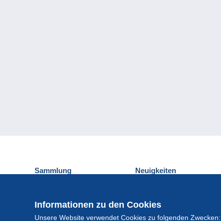
Sammlung
Neuigkeiten
Ansichtskarten
Delcampe-Ereignisse
Briefmarken
Gewinnspiel
Informationen zu den Cookies
Münzen und Banknoten
Unsere Website verwendet Cookies zu folgenden Zwecken:
Andere Sammlungen