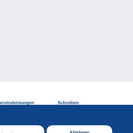
erviceleistungen
Schreiben
ntdecken Sie Delcampe
Einen Beitrag
ontakt
senden
Ablehnen