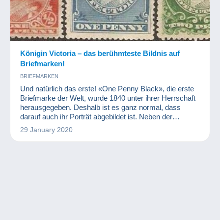
Königin Victoria – das berühmteste Bildnis auf
Briefmarken!
BRIEFMARKEN
Und natürlich das erste! «One Penny Black», die erste
Briefmarke der Welt, wurde 1840 unter ihrer Herrschaft
herausgegeben. Deshalb ist es ganz normal, dass
darauf auch ihr Porträt abgebildet ist. Neben der
Tatsache, dass das britische Empire damals gerade
29 January 2020
seine Blütezeit erlebte, brauchte es nicht viel mehr, um
sicherzustellen, dass Königin Victoria zur
symbolträchtigsten Figur der Philatelie wurde. An dieser
Stelle prägte Königin Victo