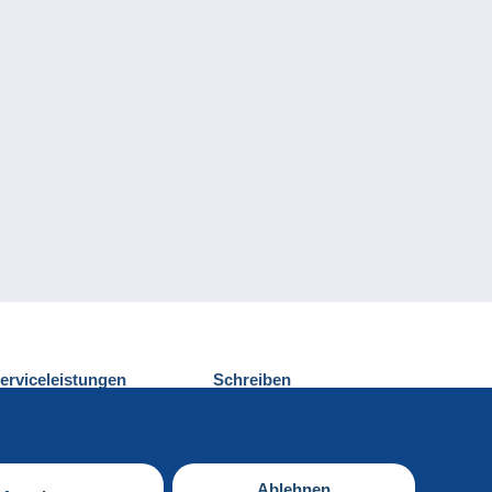
erviceleistungen
Schreiben
ntdecken Sie Delcampe
Einen Beitrag
ontakt
senden
Ablehnen