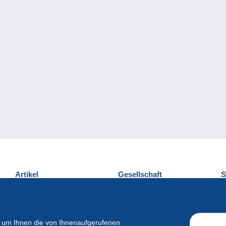
Artikel
Gesellschaft
S
Neuheiten
Über uns
E
Tipps
Privatleben
K
Kommerzielles
 um Ihnen die von Ihnenaufgerufenen