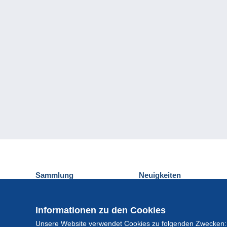
Sammlung
Neuigkeiten
Ansichtskarten
Delcampe-Ereignisse
Briefmarken
Gewinnspiel
Informationen zu den Cookies
Münzen und Banknoten
Unsere Website verwendet Cookies zu folgenden Zwecken:
Andere Sammlungen