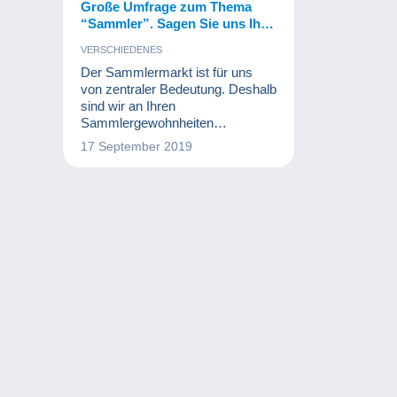
Große Umfrage zum Thema
“Sammler”. Sagen Sie uns Ihre
Meinung!
VERSCHIEDENES
Der Sammlermarkt ist für uns
von zentraler Bedeutung. Deshalb
sind wir an Ihren
Sammlergewohnheiten
interessiert. Nehmen Sie an
17 September 2019
unserer Umfrage teil, damit wir
Sie besser kennenlernen können.