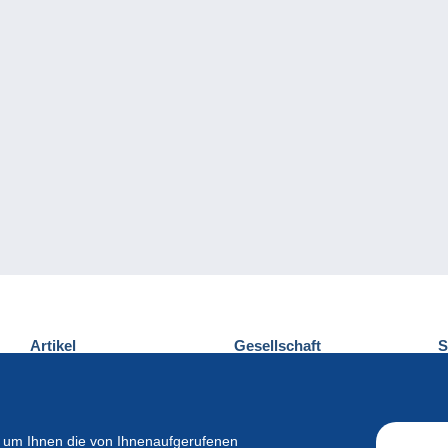
Artikel
Gesellschaft
S
Neuheiten
Über uns
E
Tipps
Privatleben
K
Kommerzielles
 um Ihnen die von Ihnenaufgerufenen