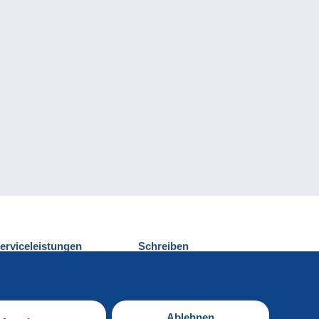
erviceleistungen
Schreiben
ntdecken Sie Delcampe
Einen Beitrag
ontakt
senden
Ablehnen