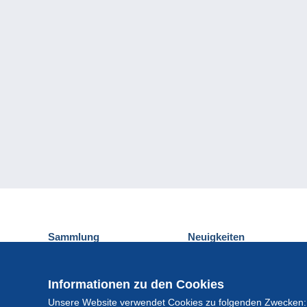
Sammlung
Neuigkeiten
Ansichtskarten
Delcampe-Ereignisse
Briefmarken
Gewinnspiel
Informationen zu den Cookies
Münzen und Banknoten
Unsere Website verwendet Cookies zu folgenden Zwecken:
Andere Sammlungen