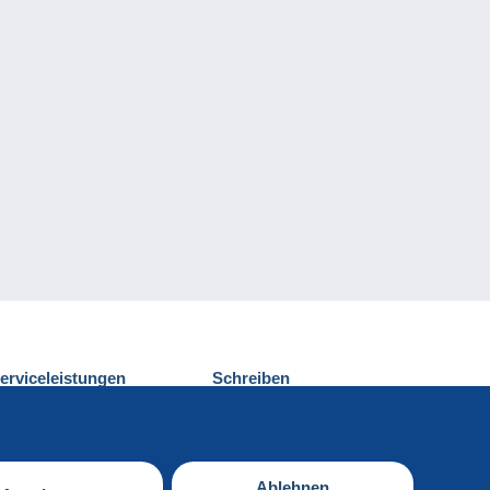
erviceleistungen
Schreiben
ntdecken Sie Delcampe
Einen Beitrag
ontakt
senden
Ablehnen