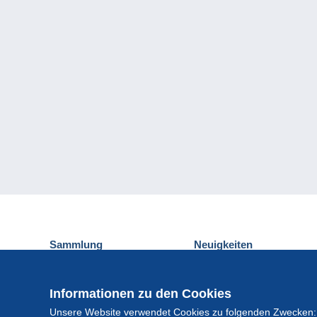
Sammlung
Neuigkeiten
Ansichtskarten
Delcampe-Ereignisse
Briefmarken
Gewinnspiel
Informationen zu den Cookies
Münzen und Banknoten
Unsere Website verwendet Cookies zu folgenden Zwecken:
Andere Sammlungen