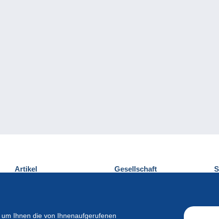
Artikel
Gesellschaft
S
Neuheiten
Über uns
E
Tipps
Privatleben
K
Kommerzielles
 um Ihnen die von Ihnenaufgerufenen