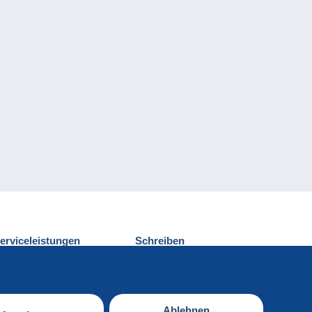
erviceleistungen
Schreiben
ntdecken Sie Delcampe
Einen Beitrag
ontakt
senden
Ablehnen