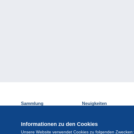
Sammlung
Neuigkeiten
Ansichtskarten
Delcampe-Ereignisse
Briefmarken
Gewinnspiel
Informationen zu den Cookies
Münzen und Banknoten
Unsere Website verwendet Cookies zu folgenden Zwecken:
Andere Sammlungen