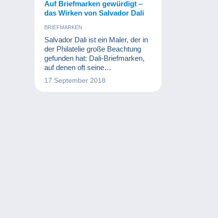
Auf Briefmarken gewürdigt –
das Wirken von Salvador Dali
BRIEFMARKEN
Salvador Dali ist ein Maler, der in
der Philatelie große Beachtung
gefunden hat: Dali-Briefmarken,
auf denen oft seine
surrealistischen Werke abgebildet
17 September 2018
sind, gibt es in Hülle und Fülle. In
diesem Beitrag widmen wir uns
Briefmarken mit dem Thema Dali
– und einer wahrlich
außergewöhnlichen
Persönlichkeit.