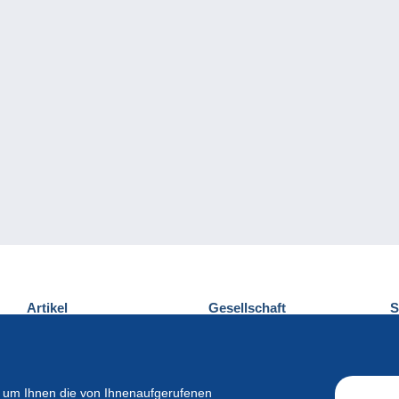
Artikel
Gesellschaft
S
Neuheiten
Über uns
E
Tipps
Privatleben
K
Kommerzielles
 um Ihnen die von Ihnenaufgerufenen