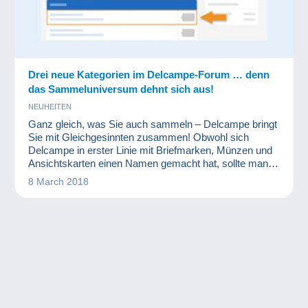
Drei neue Kategorien im Delcampe-Forum … denn
das Sammeluniversum dehnt sich aus!
NEUHEITEN
Ganz gleich, was Sie auch sammeln – Delcampe bringt
Sie mit Gleichgesinnten zusammen! Obwohl sich
Delcampe in erster Linie mit Briefmarken, Münzen und
Ansichtskarten einen Namen gemacht hat, sollte man
nie vergessen, dass die Website für alle Sammler
8 March 2018
gedacht ist. Die Sammelleidenschaft entwickelt sich
ständig weiter und neue Vintage-Sammlerstücke
werden immer begehrter. Deshalb führt Delcampe heute
drei neue Spezialforen ein, in denen Sa