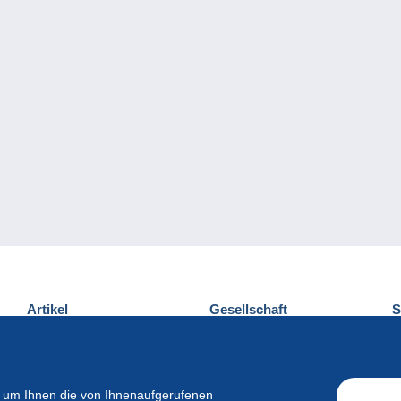
Artikel
Gesellschaft
S
Neuheiten
Über uns
E
Tipps
Privatleben
K
Kommerzielles
 um Ihnen die von Ihnenaufgerufenen