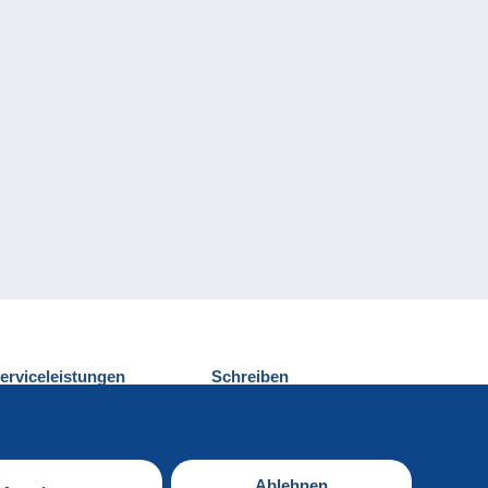
erviceleistungen
Schreiben
ntdecken Sie Delcampe
Einen Beitrag
ontakt
senden
Ablehnen