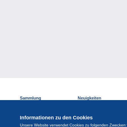
Sammlung
Neuigkeiten
Ansichtskarten
Delcampe-Ereignisse
Briefmarken
Gewinnspiel
Informationen zu den Cookies
Münzen und Banknoten
Unsere Website verwendet Cookies zu folgenden Zwecken:
Andere Sammlungen