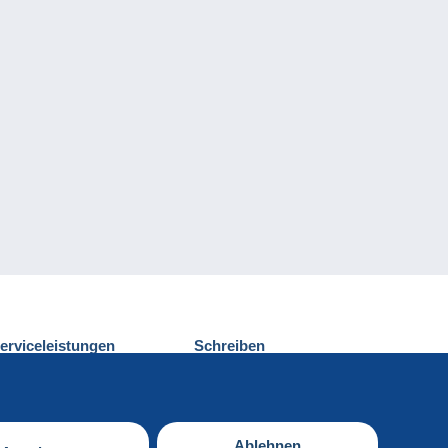
erviceleistungen
Schreiben
ntdecken Sie Delcampe
Einen Beitrag
ontakt
senden
Ablehnen