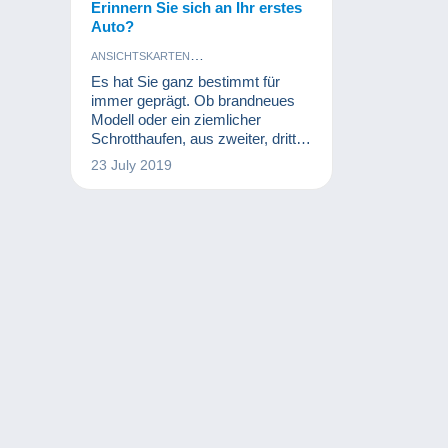
Erinnern Sie sich an Ihr erstes
Auto?
ANSICHTSKARTEN
MODELLBAU UND MODELLTECHNIK
Es hat Sie ganz bestimmt für
SPIELZEUG
immer geprägt. Ob brandneues
Modell oder ein ziemlicher
Schrotthaufen, aus zweiter, dritter
oder sechster Hand: Ihr erstes
23 July 2019
Auto war vom ersten Moment an
das Synonym für Freiheit!