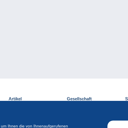
Artikel
Gesellschaft
S
Neuheiten
Über uns
E
Tipps
Privatleben
K
Kommerzielles
 um Ihnen die von Ihnenaufgerufenen