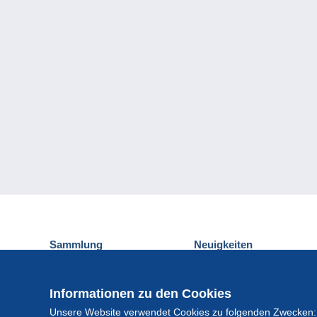
Sammlung
Neuigkeiten
Ansichtskarten
Delcampe-Ereignisse
Briefmarken
Gewinnspiel
Informationen zu den Cookies
Münzen und Banknoten
Unsere Website verwendet Cookies zu folgenden Zwecken:
Andere Sammlungen