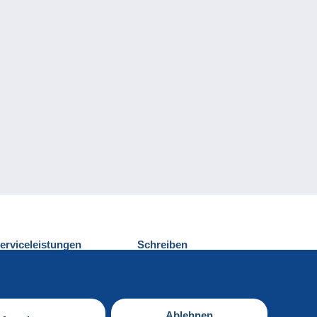
erviceleistungen
Schreiben
ntdecken Sie Delcampe
Einen Beitrag
ontakt
senden
Ablehnen