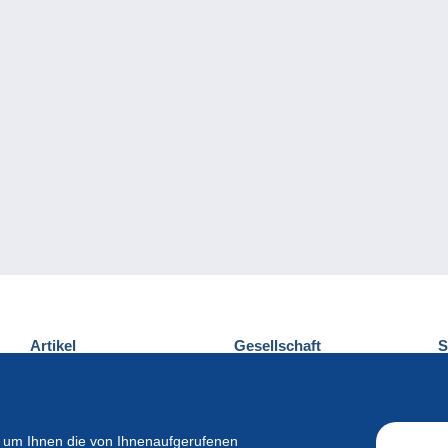
Artikel
Gesellschaft
S
Neuheiten
Über uns
E
Tipps
Privatleben
K
Kommerzielles
 um Ihnen die von Ihnenaufgerufenen