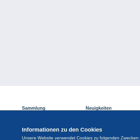
Sammlung
Neuigkeiten
Ansichtskarten
Delcampe-Ereignisse
Briefmarken
Gewinnspiel
Informationen zu den Cookies
Münzen und Banknoten
Unsere Website verwendet Cookies zu folgenden Zwecken:
Andere Sammlungen