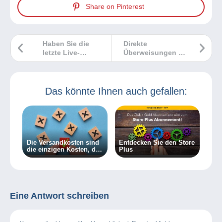
Share on Pinterest
Haben Sie die
Direkte
letzte Live-
Überweisungen an
Schaltung von
Ihren Verkäufer?
Sébastien
Mit Mangopay ist
Delcampe
das möglich!
verpasst? Dann
Das könnte Ihnen auch gefallen:
sehen Sie sich die
Wiederholung an!
Die Versandkosten sind
Entdecken Sie den Store
die einzigen Kosten, die
Plus
bei Delcampe zulässig
sind!
Eine Antwort schreiben