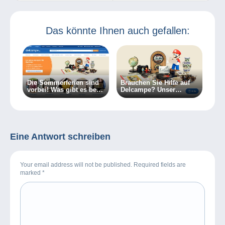
Franken-Schein
dem Inselparadies
Das könnte Ihnen auch gefallen:
Die Sommerferien sind
Brauchen Sie Hilfe auf
vorbei! Was gibt es bei
Delcampe? Unser
Delcampe Neues?
Kundenservice ist mit
einem Klick erreichbar!
Eine Antwort schreiben
Your email address will not be published. Required fields are
marked
*