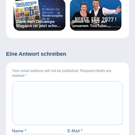
Dank dem Delcampe
Neues für 2022 auf
Magazin ist jetzt schon
unserem YouTube-
Weihnachten!
Kanal!
Eine Antwort schreiben
Your email address will not be published. Required fields are
marked
*
Name
*
E-Mail
*