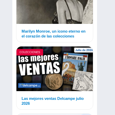
Marilyn Monroe, un icono eterno en
el corazón de las colecciones
COLECCIONES
Las mejores ventas Delcampe julio
2026