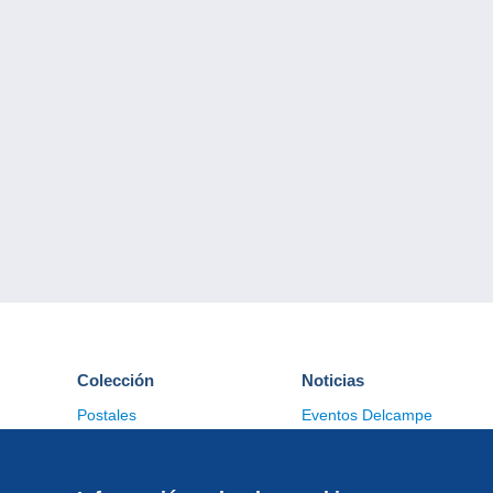
Colección
Noticias
Postales
Eventos Delcampe
Sellos
Concursos
Monedas & Billetes
Otras colecciones