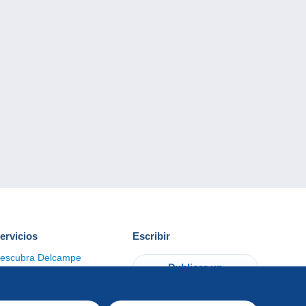
ervicios
Escribir
escubra Delcampe
Publicar un
ontacto
artículo