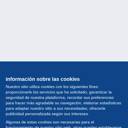
Información sobre las cookies
Nuestro sitio utiliza cookies con los siguientes fines:
proporcionarle los servicios que ha solicitado, garantizar la
seguridad de nuestra plataforma, recordar sus preferencias
para hacer más agradable su navegación, elaborar estadísticas
para adaptar nuestro sitio a sus necesidades, ofrecerle
Colección
publicidad personalizada según sus intereses.
Algunas de estas cookies son necesarias para el
Noticias
funcionamiento de nuestro sitio web, otras pueden establecerse