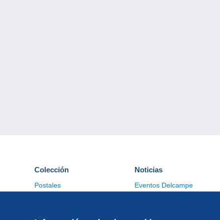
Colección
Noticias
Postales
Eventos Delcampe
Sellos
Concursos
Monedas & Billetes
Otras colecciones