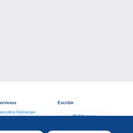
ervicios
Escribir
escubra Delcampe
Publicar un
ontacto
artículo