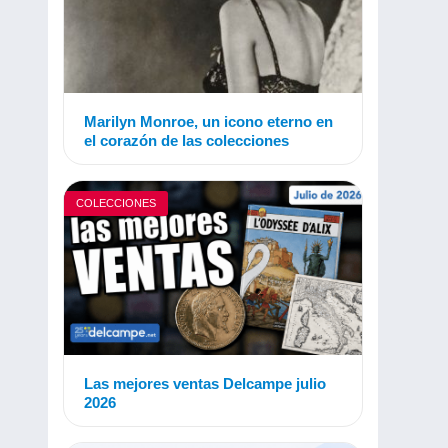
Marilyn Monroe, un icono eterno en
el corazón de las colecciones
COLECCIONES
Las mejores ventas Delcampe julio
2026