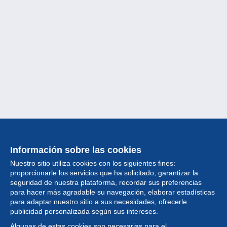
Información sobre las cookies
Nuestro sitio utiliza cookies con los siguientes fines:
proporcionarle los servicios que ha solicitado, garantizar la
seguridad de nuestra plataforma, recordar sus preferencias
para hacer más agradable su navegación, elaborar estadísticas
para adaptar nuestro sitio a sus necesidades, ofrecerle
Colección
publicidad personalizada según sus intereses.
Algunas de estas cookies son necesarias para el