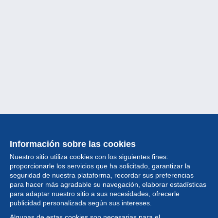
Información sobre las cookies
Nuestro sitio utiliza cookies con los siguientes fines:
proporcionarle los servicios que ha solicitado, garantizar la
seguridad de nuestra plataforma, recordar sus preferencias
para hacer más agradable su navegación, elaborar estadísticas
para adaptar nuestro sitio a sus necesidades, ofrecerle
Colección
publicidad personalizada según sus intereses.
Algunas de estas cookies son necesarias para el