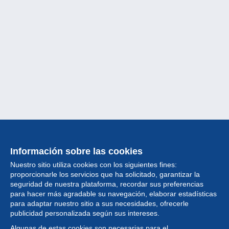
Información sobre las cookies
Nuestro sitio utiliza cookies con los siguientes fines:
proporcionarle los servicios que ha solicitado, garantizar la
seguridad de nuestra plataforma, recordar sus preferencias
para hacer más agradable su navegación, elaborar estadísticas
para adaptar nuestro sitio a sus necesidades, ofrecerle
Colección
publicidad personalizada según sus intereses.
Algunas de estas cookies son necesarias para el