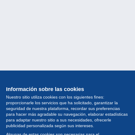
Información sobre las cookies
Nuestro sitio utiliza cookies con los siguientes fines:
proporcionarle los servicios que ha solicitado, garantizar la
seguridad de nuestra plataforma, recordar sus preferencias
para hacer más agradable su navegación, elaborar estadísticas
para adaptar nuestro sitio a sus necesidades, ofrecerle
Colección
publicidad personalizada según sus intereses.
Algunas de estas cookies son necesarias para el