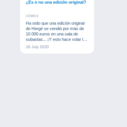
¿Es o no una edición original?
CÓMICS
Ha oído que una edición original
de Hergé se vendió por más de
10 000 euros en una sala de
subastas... ¡Y esto hace volar la
imaginación! Pero antes de
16 July 2020
ofrecer los cómics en Delcampe
o en una sala de subastas, es
importante saber si tiene ante
usted una edición original...