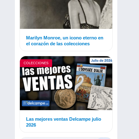
Marilyn Monroe, un icono eterno en
el corazón de las colecciones
COLECCIONES
Las mejores ventas Delcampe julio
2026