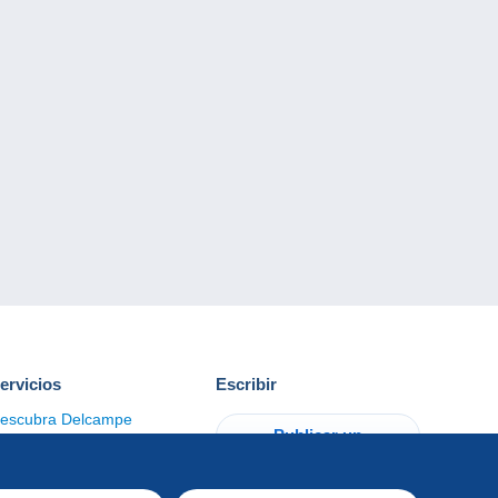
ervicios
Escribir
escubra Delcampe
Publicar un
ontacto
artículo