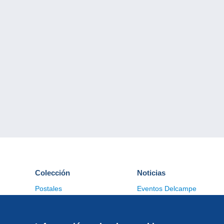
Colección
Noticias
Postales
Eventos Delcampe
Sellos
Concursos
Monedas & Billetes
Otras colecciones