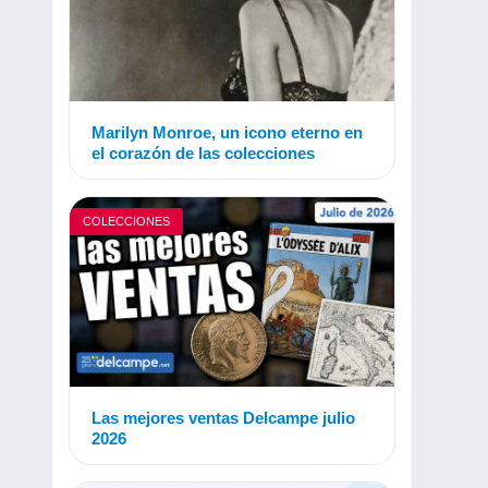
Marilyn Monroe, un icono eterno en
el corazón de las colecciones
COLECCIONES
Las mejores ventas Delcampe julio
2026