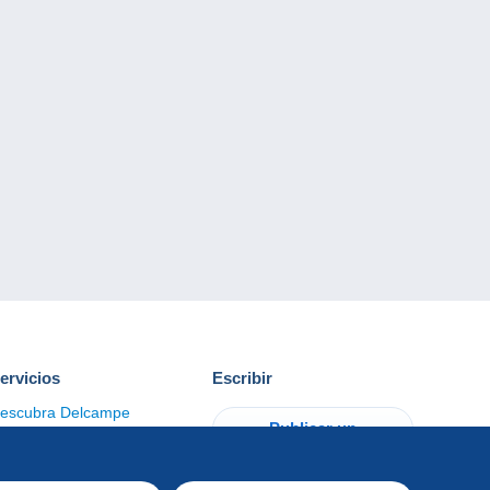
ervicios
Escribir
escubra Delcampe
Publicar un
ontacto
artículo