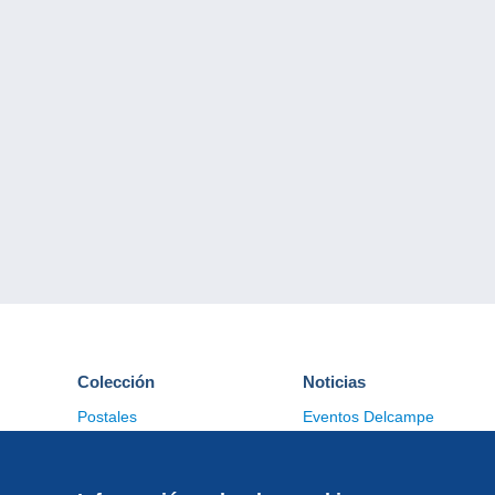
Colección
Noticias
Postales
Eventos Delcampe
Sellos
Concursos
Monedas & Billetes
Otras colecciones