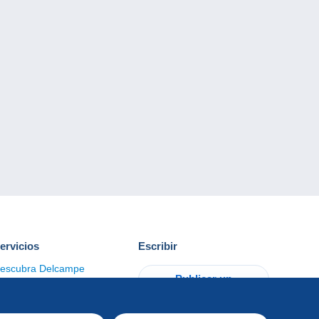
ervicios
Escribir
escubra Delcampe
Publicar un
ontacto
artículo