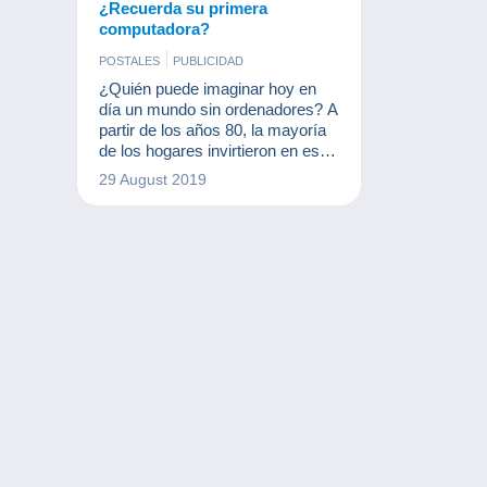
¿Recuerda su primera
computadora?
POSTALES
PUBLICIDAD
¿Quién puede imaginar hoy en
día un mundo sin ordenadores? A
partir de los años 80, la mayoría
de los hogares invirtieron en esta
máquina que cambió
29 August 2019
considerablemente nuestras
vidas. ¿Y cuál fue su primer
ordenador?