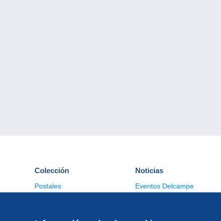
Colección
Noticias
Postales
Eventos Delcampe
Sellos
Concursos
Monedas & Billetes
Otras colecciones