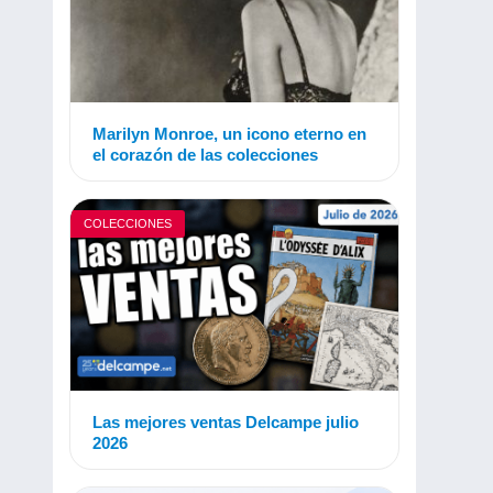
Marilyn Monroe, un icono eterno en
el corazón de las colecciones
COLECCIONES
Las mejores ventas Delcampe julio
2026