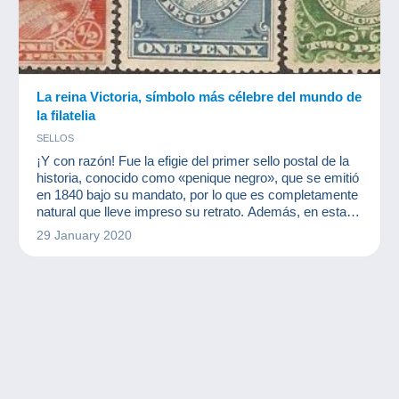
La reina Victoria, símbolo más célebre del mundo de
la filatelia
SELLOS
¡Y con razón! Fue la efigie del primer sello postal de la
historia, conocido como «penique negro», que se emitió
en 1840 bajo su mandato, por lo que es completamente
natural que lleve impreso su retrato. Además, en esta
época el imperio británico estaba en pleno apogeo, de
29 January 2020
manera que fue normal que la reina Victoria se
convirtiera en la figura más emblemática de la filatelia.
Fue entonces cuando la reina Victoria marcó un antes y
un de