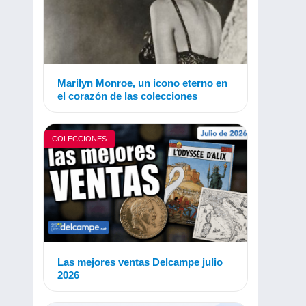
Marilyn Monroe, un icono eterno en
el corazón de las colecciones
COLECCIONES
Las mejores ventas Delcampe julio
2026