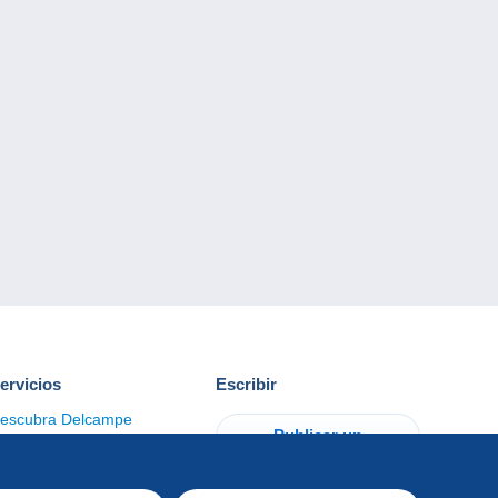
ervicios
Escribir
escubra Delcampe
Publicar un
ontacto
artículo