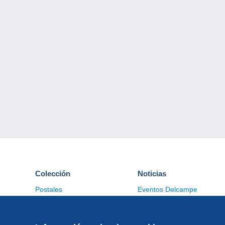
Colección
Noticias
Postales
Eventos Delcampe
Sellos
Concursos
Monedas & Billetes
Otras colecciones