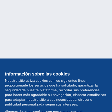
Información sobre las cookies
Nuestro sitio utiliza cookies con los siguientes fines:
proporcionarle los servicios que ha solicitado, garantizar la
seguridad de nuestra plataforma, recordar sus preferencias
para hacer más agradable su navegación, elaborar estadísticas
para adaptar nuestro sitio a sus necesidades, ofrecerle
Colección
publicidad personalizada según sus intereses.
Algunas de estas cookies son necesarias para el