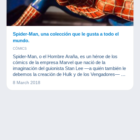
Spider-Man, una colección que le gusta a todo el
mundo.
CÓMICS
Spider-Man, o el Hombre Araña, es un héroe de los
cómics de la empresa Marvel que nació de la
imaginación del guionista Stan Lee —a quién también le
debemos la creación de Hulk y de los Vengadores— y
del lápiz del diseñador Steve Ditko. El hombre araña
8 March 2018
aparece por primera vez en un cómic de 1962 y desde
entonces, ha lanzado su tela por todo el mundo para
convertirse en uno de los superhéroes más famosos.
Existen miles de product