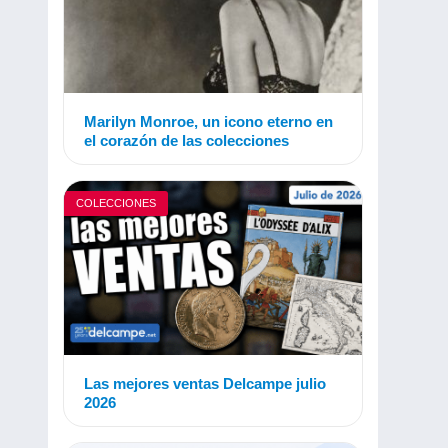
Marilyn Monroe, un icono eterno en
el corazón de las colecciones
COLECCIONES
Las mejores ventas Delcampe julio
2026