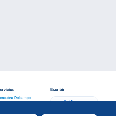
ervicios
Escribir
escubra Delcampe
Publicar un
ontacto
artículo