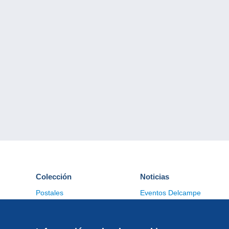
Colección
Noticias
Postales
Eventos Delcampe
Sellos
Concursos
Monedas & Billetes
Otras colecciones