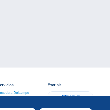
ervicios
Escribir
escubra Delcampe
Publicar un
ontacto
artículo