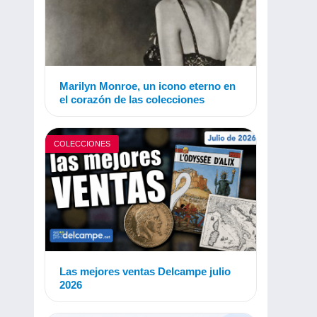
Marilyn Monroe, un icono eterno en
el corazón de las colecciones
COLECCIONES
Las mejores ventas Delcampe julio
2026