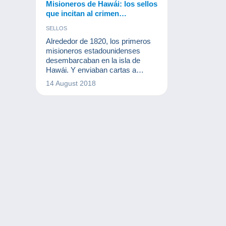
Misioneros de Hawái: los sellos
que incitan al crimen…
SELLOS
Alrededor de 1820, los primeros
misioneros estadounidenses
desembarcaban en la isla de
Hawái. Y enviaban cartas a
Estados Unidos. En 1849 el
14 August 2018
gobierno hawaiano creo su
primera oficina de correos e
imprimió diez años más tarde sus
primeros sellos. Estos sellos
fueron bautizados como
"Misioneros de Hawái". Había
tres tipos: 2 céntimos, 5 céntimos
y 13 céntimos. Les vamos a
hablar de unos sellos de lo más
raros.