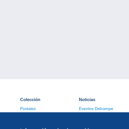
Colección
Noticias
Postales
Eventos Delcampe
Sellos
Concursos
Monedas & Billetes
Otras colecciones