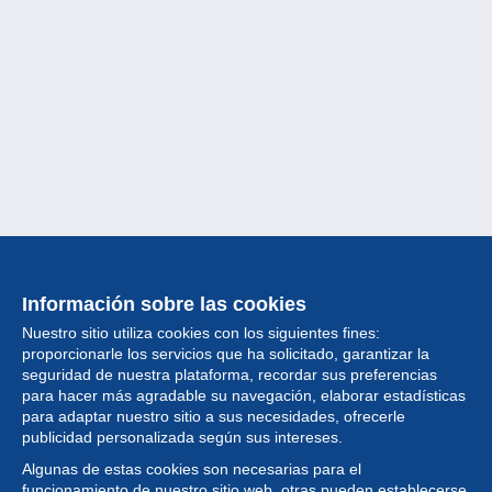
Información sobre las cookies
Nuestro sitio utiliza cookies con los siguientes fines:
proporcionarle los servicios que ha solicitado, garantizar la
seguridad de nuestra plataforma, recordar sus preferencias
para hacer más agradable su navegación, elaborar estadísticas
para adaptar nuestro sitio a sus necesidades, ofrecerle
Colección
publicidad personalizada según sus intereses.
Algunas de estas cookies son necesarias para el
Noticias
funcionamiento de nuestro sitio web, otras pueden establecerse