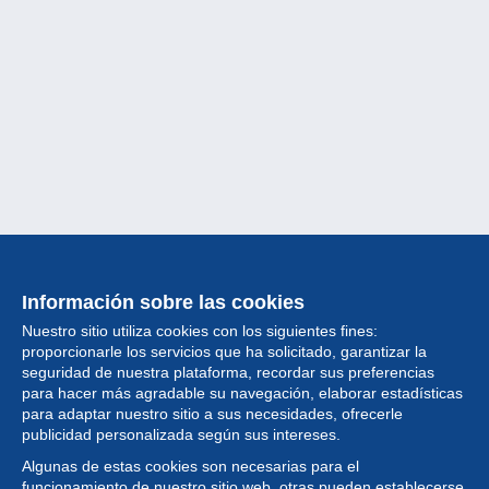
Información sobre las cookies
Nuestro sitio utiliza cookies con los siguientes fines:
proporcionarle los servicios que ha solicitado, garantizar la
seguridad de nuestra plataforma, recordar sus preferencias
para hacer más agradable su navegación, elaborar estadísticas
para adaptar nuestro sitio a sus necesidades, ofrecerle
Colección
publicidad personalizada según sus intereses.
Algunas de estas cookies son necesarias para el
Noticias
funcionamiento de nuestro sitio web, otras pueden establecerse