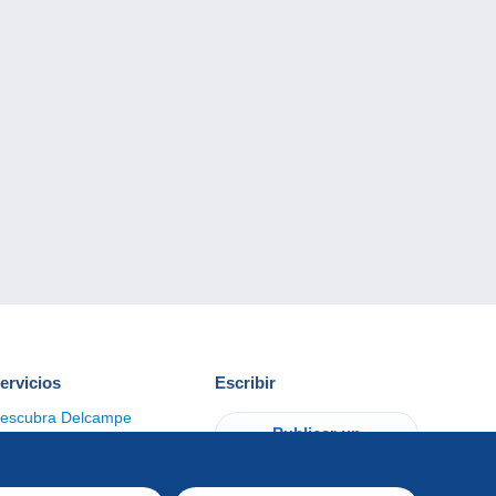
ervicios
Escribir
escubra Delcampe
Publicar un
ontacto
artículo