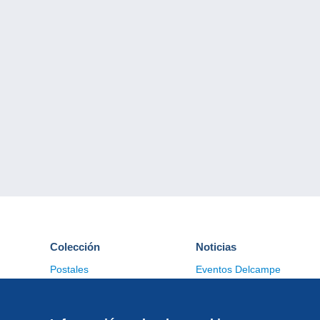
Colección
Noticias
Postales
Eventos Delcampe
Sellos
Concursos
Monedas & Billetes
Otras colecciones