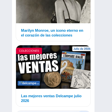
Marilyn Monroe, un icono eterno en
el corazón de las colecciones
COLECCIONES
Las mejores ventas Delcampe julio
2026