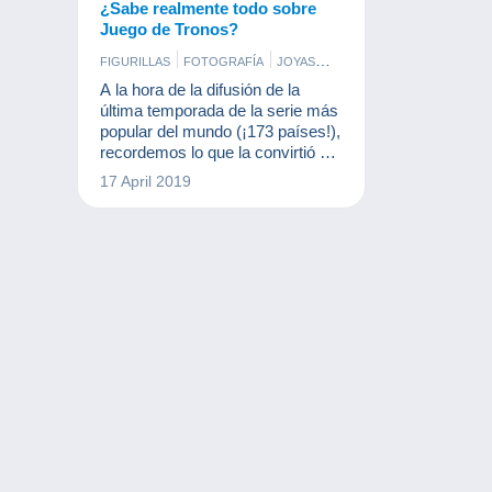
¿Sabe realmente todo sobre
Juego de Tronos?
FIGURILLAS
FOTOGRAFÍA
JOYAS
MONEDAS & BILLETES
SELLOS
A la hora de la difusión de la
última temporada de la serie más
popular del mundo (¡173 países!),
recordemos lo que la convirtió en
un éxito.
17 April 2019