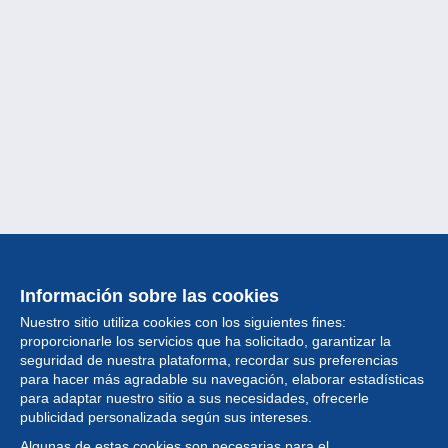
Información sobre las cookies
Nuestro sitio utiliza cookies con los siguientes fines:
proporcionarle los servicios que ha solicitado, garantizar la
seguridad de nuestra plataforma, recordar sus preferencias
para hacer más agradable su navegación, elaborar estadísticas
para adaptar nuestro sitio a sus necesidades, ofrecerle
Colección
publicidad personalizada según sus intereses.
Algunas de estas cookies son necesarias para el