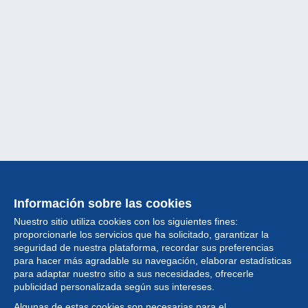
Información sobre las cookies
Nuestro sitio utiliza cookies con los siguientes fines:
proporcionarle los servicios que ha solicitado, garantizar la
seguridad de nuestra plataforma, recordar sus preferencias
para hacer más agradable su navegación, elaborar estadísticas
para adaptar nuestro sitio a sus necesidades, ofrecerle
Colección
publicidad personalizada según sus intereses.
Algunas de estas cookies son necesarias para el