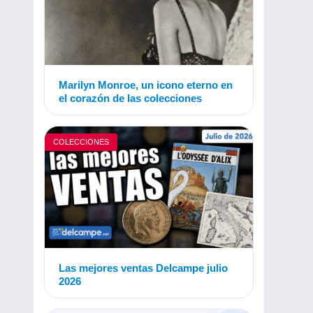
Marilyn Monroe, un icono eterno en
el corazón de las colecciones
COLECCIONES
Las mejores ventas Delcampe julio
2026