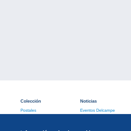
Colección
Noticias
Postales
Eventos Delcampe
Sellos
Concursos
Monedas & Billetes
Otras colecciones