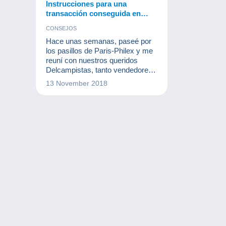
Instrucciones para una
transacción conseguida en
Delcampe
CONSEJOS
Hace unas semanas, paseé por
los pasillos de Paris-Philex y me
reuní con nuestros queridos
Delcampistas, tanto vendedores
como compradores. Cuando les
13 November 2018
pregunté si estaban contentos
con la página, varias veces me
respondieron con un "Sí, todo va
bien en general pero... He tenido
problemas de plazos con este
miembro o con otro".