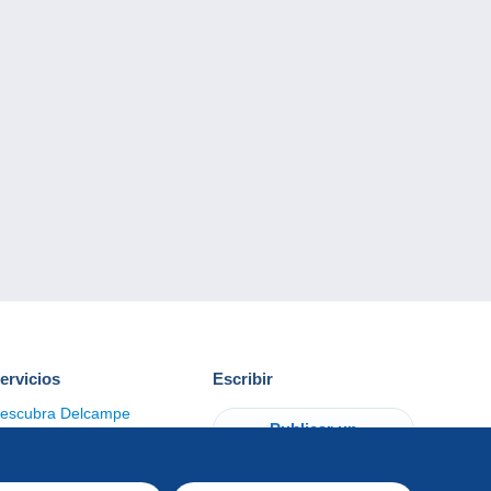
ervicios
Escribir
escubra Delcampe
Publicar un
ontacto
artículo