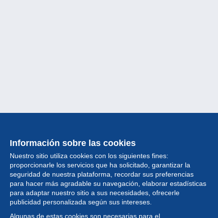
Información sobre las cookies
Nuestro sitio utiliza cookies con los siguientes fines:
proporcionarle los servicios que ha solicitado, garantizar la
seguridad de nuestra plataforma, recordar sus preferencias
para hacer más agradable su navegación, elaborar estadísticas
para adaptar nuestro sitio a sus necesidades, ofrecerle
Colección
publicidad personalizada según sus intereses.
Algunas de estas cookies son necesarias para el