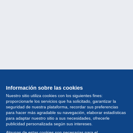
Información sobre las cookies
Nuestro sitio utiliza cookies con los siguientes fines:
proporcionarle los servicios que ha solicitado, garantizar la
seguridad de nuestra plataforma, recordar sus preferencias
para hacer más agradable su navegación, elaborar estadísticas
para adaptar nuestro sitio a sus necesidades, ofrecerle
Colección
publicidad personalizada según sus intereses.
Algunas de estas cookies son necesarias para el