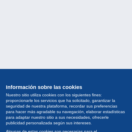
Información sobre las cookies
Nuestro sitio utiliza cookies con los siguientes fines:
proporcionarle los servicios que ha solicitado, garantizar la
seguridad de nuestra plataforma, recordar sus preferencias
para hacer más agradable su navegación, elaborar estadísticas
para adaptar nuestro sitio a sus necesidades, ofrecerle
Colección
publicidad personalizada según sus intereses.
Algunas de estas cookies son necesarias para el