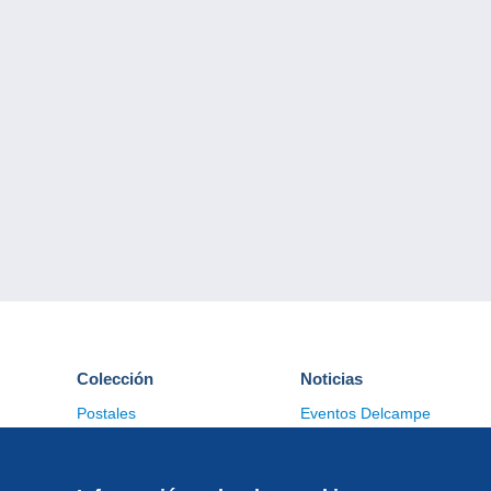
Colección
Noticias
Postales
Eventos Delcampe
Sellos
Concursos
Monedas & Billetes
Otras colecciones