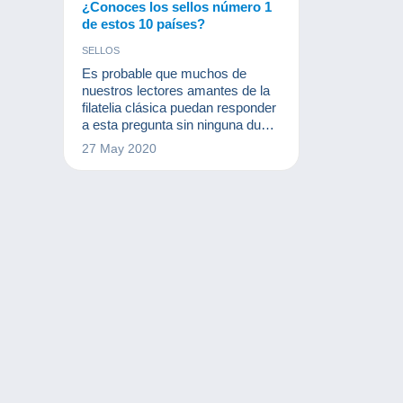
¿Conoces los sellos número 1
de estos 10 países?
SELLOS
Es probable que muchos de
nuestros lectores amantes de la
filatelia clásica puedan responder
a esta pregunta sin ninguna duda,
pero una pequeña revisión no
27 May 2020
hace daño a nadie. Así que
redescubramos el N°1 de estos
países según el catálogo de Yvert
y Tellier.