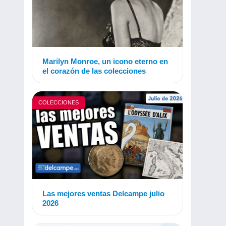
Marilyn Monroe, un icono eterno en
el corazón de las colecciones
COLECCIONES
Las mejores ventas Delcampe julio
2026