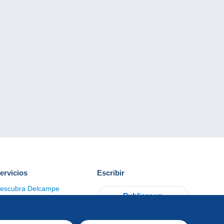
ervicios
Escribir
escubra Delcampe
Publicar un
ontacto
artículo