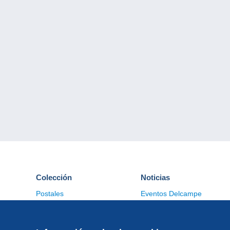
Colección
Noticias
Postales
Eventos Delcampe
Sellos
Concursos
Monedas & Billetes
Otras colecciones