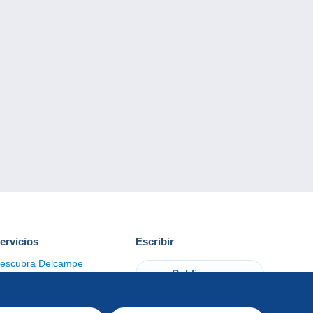
ervicios
Escribir
escubra Delcampe
Publicar un
ontacto
artículo