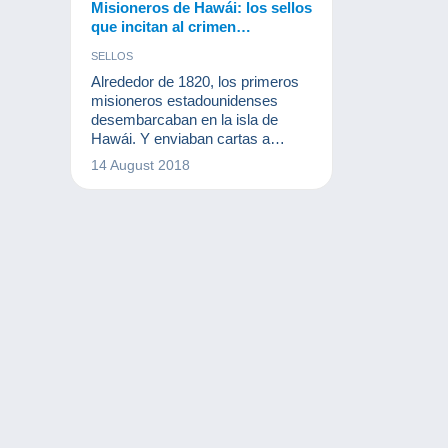
Misioneros de Hawái: los sellos
que incitan al crimen…
SELLOS
Alrededor de 1820, los primeros
misioneros estadounidenses
desembarcaban en la isla de
Hawái. Y enviaban cartas a
Estados Unidos. En 1849 el
14 August 2018
gobierno hawaiano creo su
primera oficina de correos e
imprimió diez años más tarde sus
primeros sellos. Estos sellos
fueron bautizados como
"Misioneros de Hawái". Había
tres tipos: 2 céntimos, 5 céntimos
y 13 céntimos. Les vamos a
hablar de unos sellos de lo más
raros.