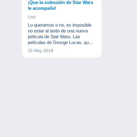
¡Que la colección de Star Wars
le acompañe!
CINE
Lo queramos o no, es imposible
no estar al tanto de una nueva
película de Star Wars. Las
películas de George Lucas, que
comenzaron en los años 70,
15 May 2018
continúan siendo un éxito. Y por
ello, la colección de Star Wars es
inmensa, igual que el éxito de las
películas.