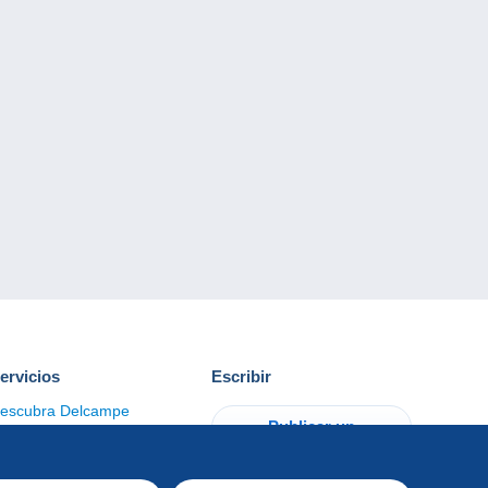
ervicios
Escribir
escubra Delcampe
Publicar un
ontacto
artículo