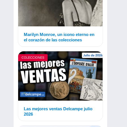
Marilyn Monroe, un icono eterno en
el corazón de las colecciones
COLECCIONES
Las mejores ventas Delcampe julio
2026