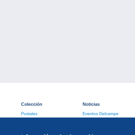
Colección
Noticias
Postales
Eventos Delcampe
Sellos
Concursos
Monedas & Billetes
Otras colecciones