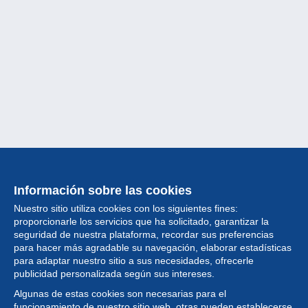
Información sobre las cookies
Nuestro sitio utiliza cookies con los siguientes fines:
proporcionarle los servicios que ha solicitado, garantizar la
seguridad de nuestra plataforma, recordar sus preferencias
para hacer más agradable su navegación, elaborar estadísticas
para adaptar nuestro sitio a sus necesidades, ofrecerle
Colección
publicidad personalizada según sus intereses.
Algunas de estas cookies son necesarias para el
Noticias
funcionamiento de nuestro sitio web, otras pueden establecerse