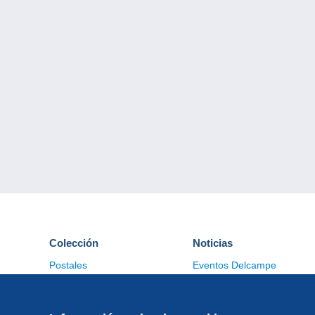
Colección
Noticias
Postales
Eventos Delcampe
Sellos
Concursos
Monedas & Billetes
Otras colecciones