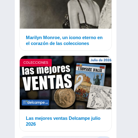
Marilyn Monroe, un icono eterno en
el corazón de las colecciones
COLECCIONES
Las mejores ventas Delcampe julio
2026