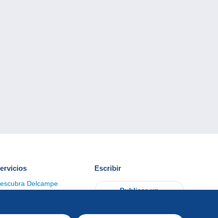
ervicios
Escribir
escubra Delcampe
Publicar un
ontacto
artículo