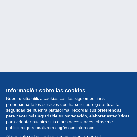
Información sobre las cookies
Nuestro sitio utiliza cookies con los siguientes fines:
proporcionarle los servicios que ha solicitado, garantizar la
seguridad de nuestra plataforma, recordar sus preferencias
para hacer más agradable su navegación, elaborar estadísticas
para adaptar nuestro sitio a sus necesidades, ofrecerle
Colección
publicidad personalizada según sus intereses.
Algunas de estas cookies son necesarias para el