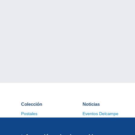
Colección
Noticias
Postales
Eventos Delcampe
Sellos
Concursos
Monedas & Billetes
Otras colecciones