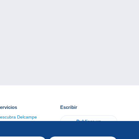
ervicios
Escribir
escubra Delcampe
Publicar un
ontacto
artículo