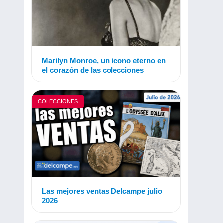
Marilyn Monroe, un icono eterno en
el corazón de las colecciones
COLECCIONES
Las mejores ventas Delcampe julio
2026