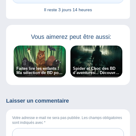
Il reste
3 jours 14 heures
Vous aimerez peut être aussi:
Faites lire les enfants !
Spider et Choc des BD
Ma sélection de BD pour
d’aventures… Découvrez
les plus jeunes !
les albums et Daoust, le
scénariste de Spider !
Laisser un commentaire
Votre adresse e-mail ne sera pas publiée. Les champs obligatoires
sont indiqués avec
*