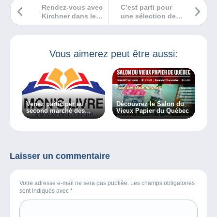
Rendez-vous avec
C’est parti pour
Kirchner dans le
une sélection de
monde de la
BD magique ou
collection
mythiques !
Vous aimerez peut être aussi:
Venez participer au
Découvrez le Salon du
second marché des
Vieux Papier du Québec
bouquinistes du château
d’Havré !
Laisser un commentaire
Votre adresse e-mail ne sera pas publiée. Les champs obligatoires
sont indiqués avec
*