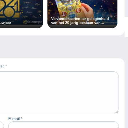
Verzamelkaarten ter gelegenheid
uwjaar
van het 20 jarig bestaan van
Delcampe
rked
*
E-mail
*