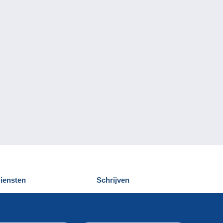
iensten
Schrijven
elcampe ontdekken
Een bericht
ontact
verzenden