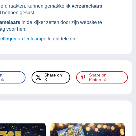
sseerd raakten, kunnen gemakkelijk
verzamelaars
jd hebben gesust.
zamelaars
in de kijker zetten door zijn website te
ag voor hen.
lletjes
op Delcamp
e te ontdekken!
on
Share on
Share on
ok
X
Pinterest