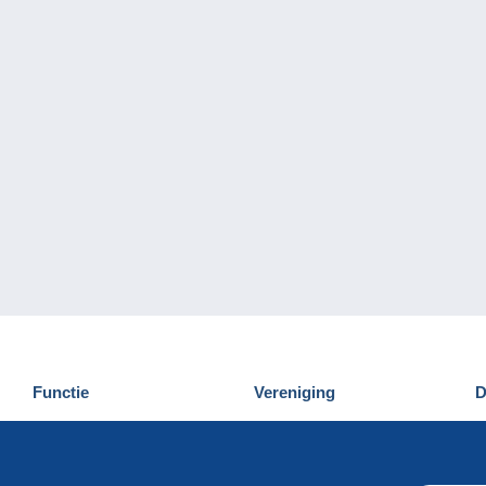
Functie
Vereniging
D
Nieuwigheden
Wie zijn wij
D
Tips
Privacy
C
Commercieel