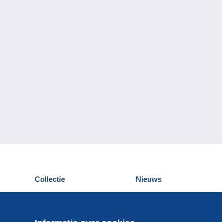
Collectie
Nieuws
Postkaarten
Delcampe Evenementen
Postzegels
Wedstrijden
Munten en Bankbiljetten